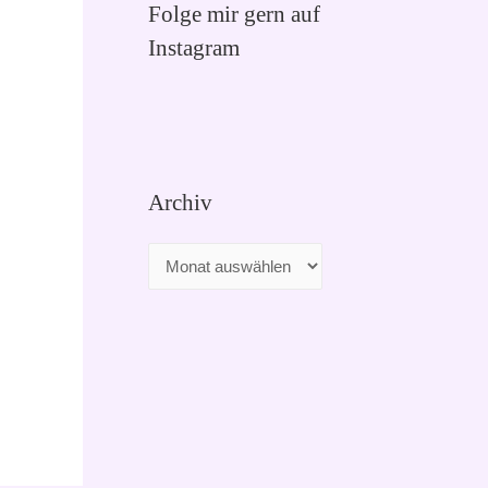
Folge mir gern auf
Instagram
Archiv
A
r
c
h
i
v