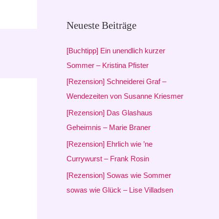
c
h
Neueste Beiträge
e
[Buchtipp] Ein unendlich kurzer
n
Sommer – Kristina Pfister
n
[Rezension] Schneiderei Graf –
a
Wendezeiten von Susanne Kriesmer
c
h
[Rezension] Das Glashaus
:
Geheimnis – Marie Braner
[Rezension] Ehrlich wie ’ne
Currywurst – Frank Rosin
[Rezension] Sowas wie Sommer
sowas wie Glück – Lise Villadsen