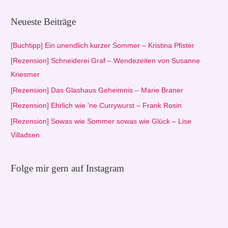
c
h
Neueste Beiträge
e
n
[Buchtipp] Ein unendlich kurzer Sommer – Kristina Pfister
n
[Rezension] Schneiderei Graf – Wendezeiten von Susanne
a
Kriesmer
c
[Rezension] Das Glashaus Geheimnis – Marie Braner
h
[Rezension] Ehrlich wie ’ne Currywurst – Frank Rosin
:
[Rezension] Sowas wie Sommer sowas wie Glück – Lise
Villadsen
Folge mir gern auf Instagram