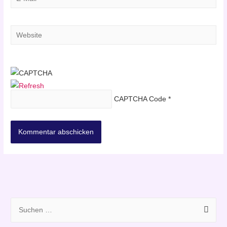
Mail*
Website
CAPTCHA Code
*
S
u