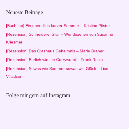
c
h
Neueste Beiträge
e
n
[Buchtipp] Ein unendlich kurzer Sommer – Kristina Pfister
n
[Rezension] Schneiderei Graf – Wendezeiten von Susanne
a
Kriesmer
c
[Rezension] Das Glashaus Geheimnis – Marie Braner
h
[Rezension] Ehrlich wie ’ne Currywurst – Frank Rosin
:
[Rezension] Sowas wie Sommer sowas wie Glück – Lise
Villadsen
Folge mir gern auf Instagram