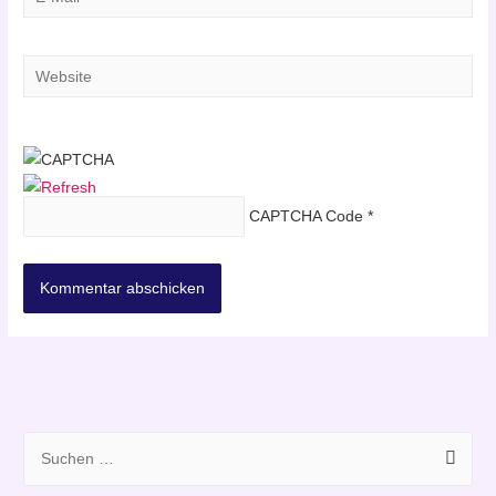
Mail*
Website
CAPTCHA Code
*
S
u