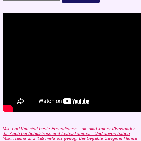
Mila und Kati sind beste Freundinnen – sie sind immer füreinander
da. Auch bei Schulstress und Liebeskummer.
Und da
von haben
Mila, Hanna und Kati mehr als genug. Die begabte Sängerin Hanna