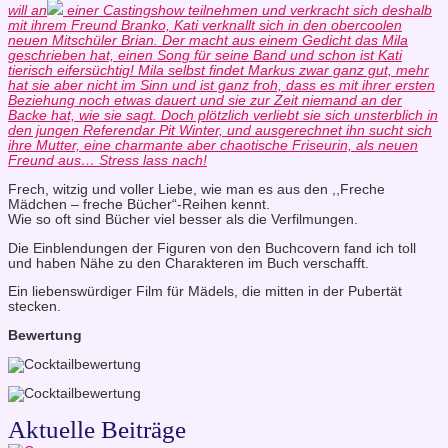
will an
einer Castingshow teilnehmen und verkracht sich deshalb
mit ihrem Freund Branko, Kati verknallt sich in den obercoolen
neuen Mitschüler Brian. Der macht aus einem Gedicht das Mila
geschrieben hat, einen Song für seine Band und schon ist Kati
tierisch eifersüchtig! Mila selbst findet Markus zwar ganz gut, mehr
hat sie aber nicht im Sinn und ist ganz froh, dass es mit ihrer ersten
Beziehung noch etwas dauert und sie zur Zeit niemand an der
Backe hat, wie sie sagt. Doch plötzlich verliebt sie sich unsterblich in
den jungen Referendar Pit Winter, und ausgerechnet ihn sucht sich
ihre Mutter, eine charmante aber chaotische Friseurin, als neuen
Freund aus… Stress lass nach!
Frech, witzig und voller Liebe, wie man es aus den ,,Freche
Mädchen – freche Bücher“-Reihen kennt.
Wie so oft sind Bücher viel besser als die Verfilmungen.
Die Einblendungen der Figuren von den Buchcovern fand ich toll
und haben Nähe zu den Charakteren im Buch verschafft.
Ein liebenswürdiger Film für Mädels, die mitten in der Pubertät
stecken.
Bewertung
Aktuelle Beiträge