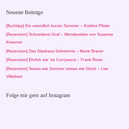
c
h
Neueste Beiträge
e
n
[Buchtipp] Ein unendlich kurzer Sommer – Kristina Pfister
n
[Rezension] Schneiderei Graf – Wendezeiten von Susanne
a
Kriesmer
c
[Rezension] Das Glashaus Geheimnis – Marie Braner
h
[Rezension] Ehrlich wie ’ne Currywurst – Frank Rosin
:
[Rezension] Sowas wie Sommer sowas wie Glück – Lise
Villadsen
Folge mir gern auf Instagram