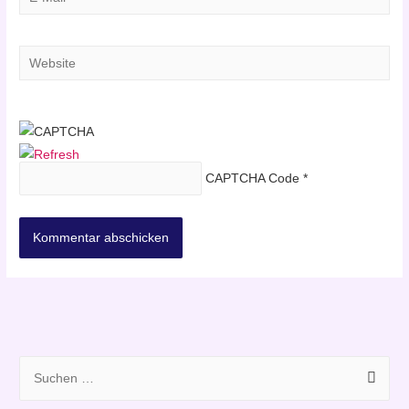
Mail*
Website
CAPTCHA Code
*
S
u