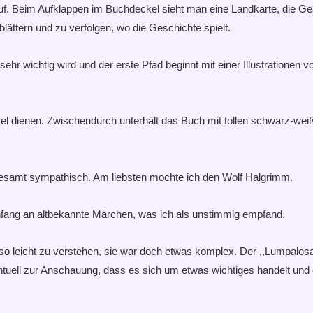
stes auf. Beim Aufklappen im Buchdeckel sieht man eine Landkarte, d
ttern und zu verfolgen, wo die Geschichte spielt.
e sehr wichtig wird und der erste Pfad beginnt mit einer Illustratio
apitel dienen. Zwischendurch unterhält das Buch mit tollen schwarz-
llesamt sympathisch. Am liebsten mochte ich den Wolf Halgrimm.
 Anfang an altbekannte Märchen, was ich als unstimmig empfand.
so leicht zu verstehen, sie war doch etwas komplex. Der ,,Lumpalosa-
entuell zur Anschauung, dass es sich um etwas wichtiges handelt un