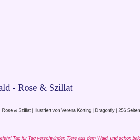
ld - Rose & Szillat
ose & Szillat | illustriert von Verena Körting | Dragonfly | 256 Sei
Gefahr! Tag für Tag verschwinden Tiere aus dem Wald, und schon bald 