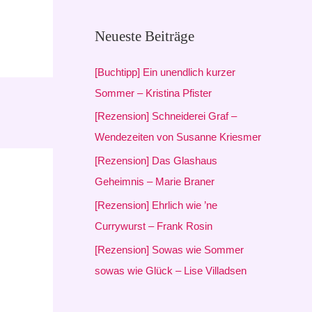
c
h
Neueste Beiträge
e
[Buchtipp] Ein unendlich kurzer
n
Sommer – Kristina Pfister
n
[Rezension] Schneiderei Graf –
a
Wendezeiten von Susanne Kriesmer
c
h
[Rezension] Das Glashaus
:
Geheimnis – Marie Braner
[Rezension] Ehrlich wie ’ne
Currywurst – Frank Rosin
[Rezension] Sowas wie Sommer
sowas wie Glück – Lise Villadsen