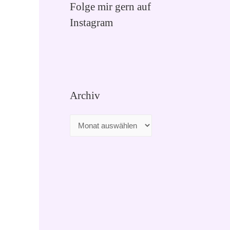
Folge mir gern auf
Instagram
Archiv
A
r
c
h
i
v