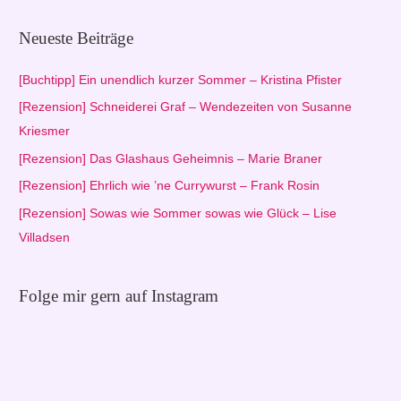
c
h
Neueste Beiträge
e
n
[Buchtipp] Ein unendlich kurzer Sommer – Kristina Pfister
n
[Rezension] Schneiderei Graf – Wendezeiten von Susanne
a
Kriesmer
c
[Rezension] Das Glashaus Geheimnis – Marie Braner
h
[Rezension] Ehrlich wie ’ne Currywurst – Frank Rosin
:
[Rezension] Sowas wie Sommer sowas wie Glück – Lise
Villadsen
Folge mir gern auf Instagram