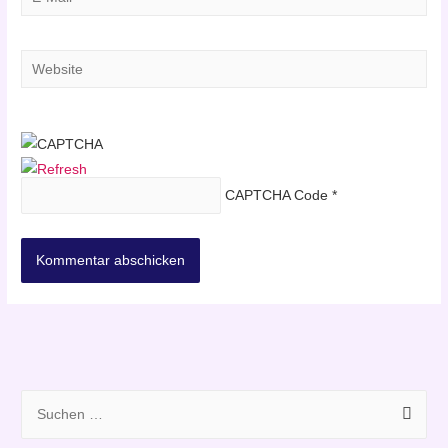
Mail*
Website
CAPTCHA Code
*
S
u