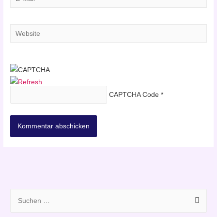
Mail*
Website
CAPTCHA Code
*
S
u