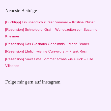
c
h
Neueste Beiträge
e
n
[Buchtipp] Ein unendlich kurzer Sommer – Kristina Pfister
n
[Rezension] Schneiderei Graf – Wendezeiten von Susanne
a
Kriesmer
c
[Rezension] Das Glashaus Geheimnis – Marie Braner
h
[Rezension] Ehrlich wie ’ne Currywurst – Frank Rosin
:
[Rezension] Sowas wie Sommer sowas wie Glück – Lise
Villadsen
Folge mir gern auf Instagram