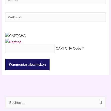
Mail*
Website
CAPTCHA Code
*
S
u