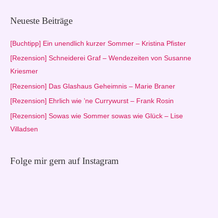
c
h
Neueste Beiträge
e
n
[Buchtipp] Ein unendlich kurzer Sommer – Kristina Pfister
n
[Rezension] Schneiderei Graf – Wendezeiten von Susanne
a
Kriesmer
c
[Rezension] Das Glashaus Geheimnis – Marie Braner
h
[Rezension] Ehrlich wie ’ne Currywurst – Frank Rosin
:
[Rezension] Sowas wie Sommer sowas wie Glück – Lise
Villadsen
Folge mir gern auf Instagram