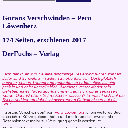
Gorans Verschwinden – Pero
Löwenherz
174 Seiten, erschienen 2017
DerFuchs – Verlag
Leon denkt, er wird nie eine langfristige Beziehung führen können.
Dafür sind Schwule in Frankfurt zu oberflächlich. Doch plötzlich
meint er, seinen Traummann gefunden zu haben. Alles scheint
perfekt und er ist überglücklich. Allerdings verschwindet sein
Geliebter eines Tages spurlos und er fragt sich, ob er verlassen
wurde. Oder ist etwas Schreckliches passiert? Er macht sich auf die
Suche und kommt dabei schockierenden Geheimnissen auf die
Spur.
,,Gorans Verschwinden“ von
Pero Löwenherz
ist ein weiteres Buch,
dass ich in Kürze gelesen habe und mir freundlicherweise als
Rezensionsexemplar zur Verfügung gestellt worden ist.