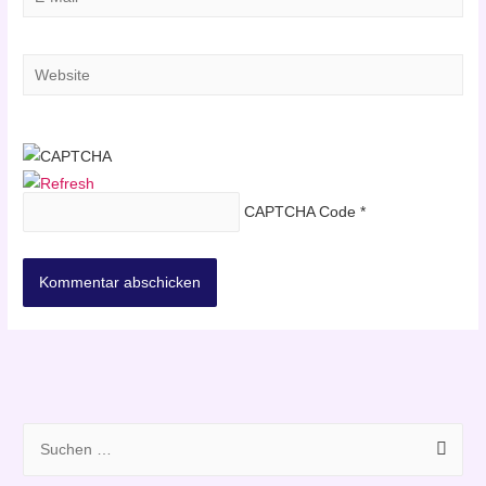
Mail*
Website
CAPTCHA Code
*
S
u