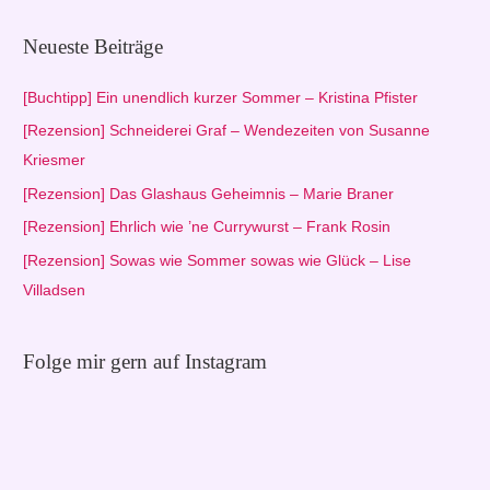
c
h
Neueste Beiträge
e
n
[Buchtipp] Ein unendlich kurzer Sommer – Kristina Pfister
n
[Rezension] Schneiderei Graf – Wendezeiten von Susanne
a
Kriesmer
c
[Rezension] Das Glashaus Geheimnis – Marie Braner
h
[Rezension] Ehrlich wie ’ne Currywurst – Frank Rosin
:
[Rezension] Sowas wie Sommer sowas wie Glück – Lise
Villadsen
Folge mir gern auf Instagram