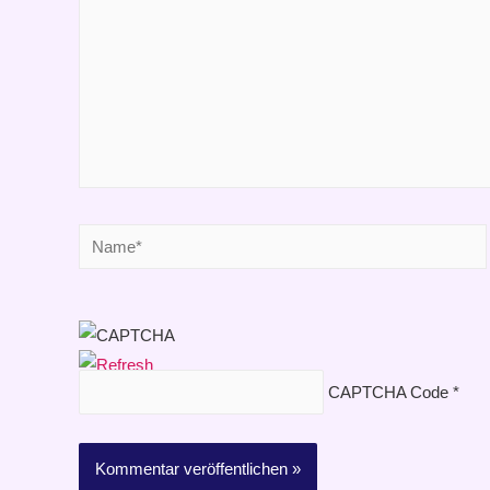
Name*
CAPTCHA Code
*