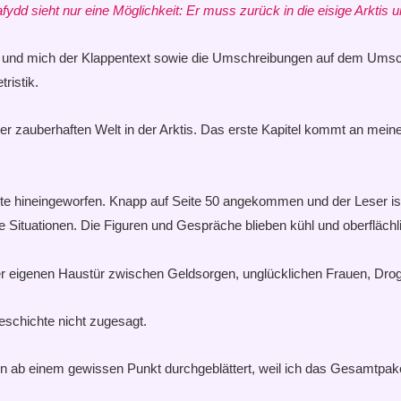
Dafydd sieht nur eine Möglichkeit: Er muss zurück in die eisige Arktis 
t und mich der Klappentext sowie die Umschreibungen auf dem Umsc
ristik.
iner zauberhaften Welt in der Arktis. Das erste Kapitel kommt an me
chte hineingeworfen. Knapp auf Seite 50 angekommen und der Leser is
Situationen. Die Figuren und Gespräche blieben kühl und oberflächl
nd der eigenen Haustür zwischen Geldsorgen, unglücklichen Frauen, Dr
Geschichte nicht zugesagt.
n ab einem gewissen Punkt durchgeblättert, weil ich das Gesamtpaket