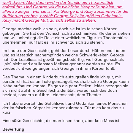
weiß davon. Aber dann wird in der Schule ein Theaterstück
aufgeführt. Und George will die weibliche Hauptrolle spielen, um
allen zu zeigen, wer sie ist. Als George und Kelly zusammen für die
Aufführung proben, erzählt George Kelly ihr größtes Geheimnis.
Kelly macht George Mut, zu sich selbst zu stehen.
George möchte weiblich sein, doch sie ist im falschen Körper
geborgen. Sie hat den Wunsch sich zu schminken, Kleider anziehen
und will unbedingt die Rolle einer weiblichen Figur im Theaterstück
übernehmen, nur fällt es ihr schwer zu sich zu stehen.
Im Laufe der Geschichte, geht der Leser durch Höhen und Tiefen
und es lässt sich nachempfinden welche Schwierigkeiten George
hat. Der Lesefluss ist gewöhnungsbedürftig, weil George sich als
,,sie“ sieht und am liebsten Melissa genannt werden würde. Es
verdeutlicht wie gefangen sich George in ihrem Körper fühlt.
Das Thema in einem Kinderbuch aufzugreifen finde ich gut, mir
persönlich hat es an Tiefe gemangelt, weshalb ich zu George kaum
Nähe aufbauen konnte. Es gab ein paar Stellen, leider bezogen sie
sich nicht auf ihre Geschlechtsidentität, worauf sich das Buch
bezieht, sondern auf ihre Leidenschaft, dem Theater.
Ich habe erwartet, die Gefühlswelt und Gedanken eines Menschen
der im falschen Körper ist kennenzulernen. Für mich kam das zu
kurz.
Eine süße Geschichte, die man lesen kann, aber kein Muss ist.
Bewertung