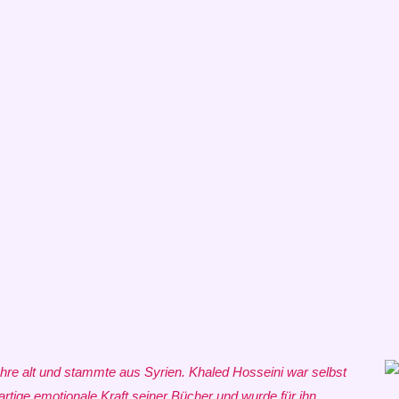
ahre alt und stammte aus Syrien. Khaled Hosseini war selbst
rtige emotionale Kraft seiner Bücher und wurde für ihn