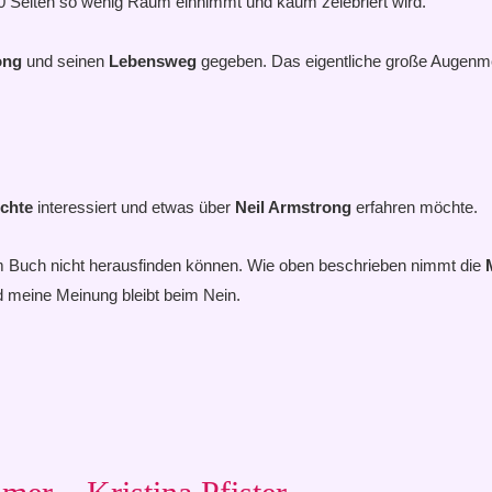
 Seiten so wenig Raum einnimmt und kaum zelebriert wird.
ong
und seinen
Lebensweg
gegeben. Das eigentliche große Augenm
chte
interessiert und etwas über
Neil Armstrong
erfahren möchte.
sem Buch nicht herausfinden können. Wie oben beschrieben nimmt die
nd meine Meinung bleibt beim Nein.