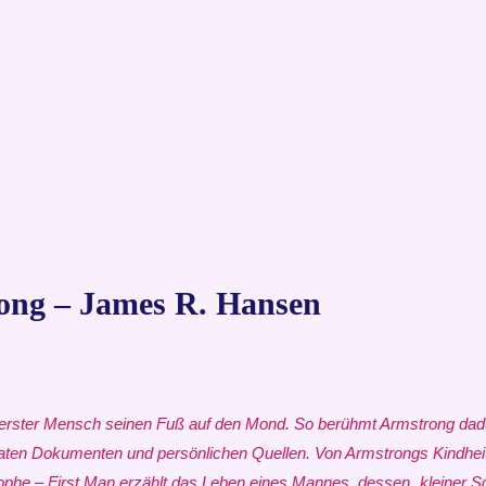
ong – James R. Hansen
s erster Mensch seinen Fuß auf den Mond. So berühmt Armstrong dadur
aten Dokumenten und persönlichen Quellen. Von Armstrongs Kindhei
phe – First Man erzählt das Leben eines Mannes, dessen „kleiner Sch